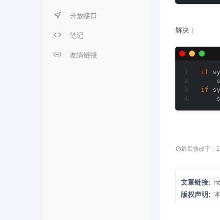
开放接口
解决：
笔记
友情链接
if
 s
    
if
 s
    
最后修改于：2024
文章链接:
h
版权声明: