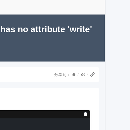
as no attribute 'write'
分享到：