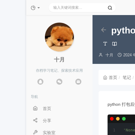
十月 Oct.cn
pytho
博
发
十月
2024 
十月
主：
布
时
存档学习笔记、探索技术应用
间：
首页
笔记
导航
python 打包
首页
分享
'Non
实验室