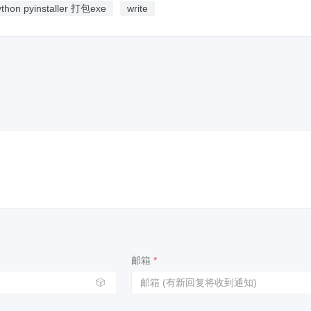
ython pyinstaller 打包exe
write
邮箱
*
🎲