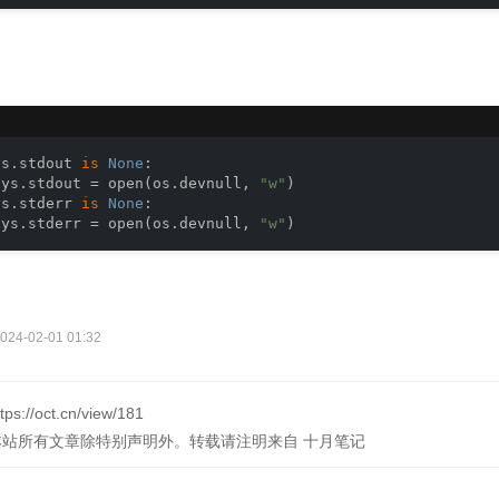
ys.stdout 
is
None
:

sys.stdout = open(os.devnull, 
"w"
ys.stderr 
is
None
:

sys.stderr = open(os.devnull, 
"w"
)
-02-01 01:32
ttps://oct.cn/view/181
本站所有文章除特别声明外。转载请注明来自
十月笔记