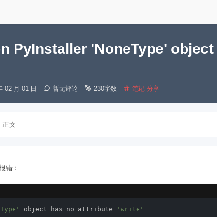
n PyInstaller 'NoneType' object h
分
年 02 月 01 日
暂无评论
230字数
笔记
分享
类：
正文
后报错：
eType'
 object has no attribute 
'write'