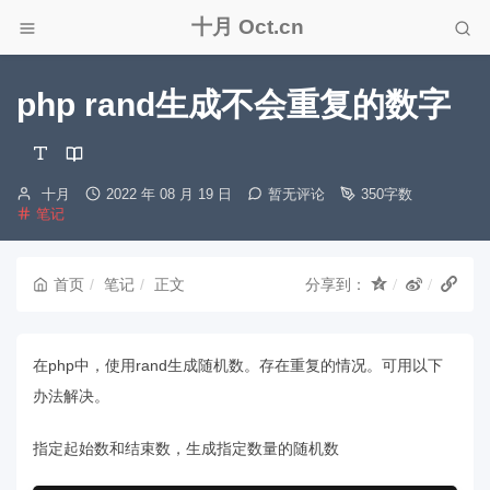
十月 Oct.cn
php rand生成不会重复的数字
博
发
十月
2022 年 08 月 19 日
暂无评论
350字数
分
主：
布
笔记
类：
时
间：
首页
笔记
正文
分享到：
在php中，使用rand生成随机数。存在重复的情况。可用以下
办法解决。
指定起始数和结束数，生成指定数量的随机数