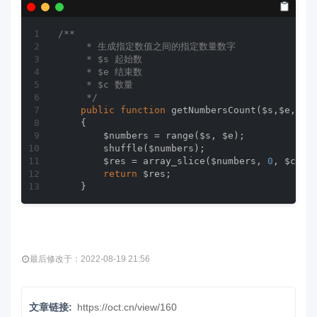
/**

     * 生成指定数值之间的指定数量数字

     * $s 起始数

     * $e 结束数

     * $c 数量

     */
public
function
getNumbersCount
($s,$e,$c)
{

        $numbers = range($s, $e);

        shuffle($numbers);

        $res = array_slice($numbers, 
0
, $c);

return
 $res;

    }
最后修改于：2022-08-19 21:56
文章链接:
https://oct.cn/view/160