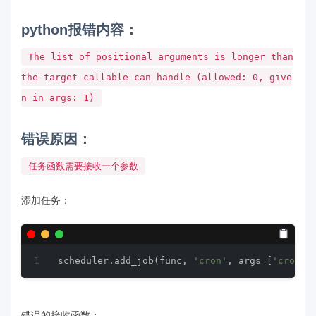
python报错内容：
The list of positional arguments is longer than
the target callable can handle (allowed: 0, give
n in args: 1)
错误原因：
任务函数需要接收一个参数
添加任务：
scheduler.add_job(func, 
'cron'
, args=[
'cron'
]
错误的接收函数：