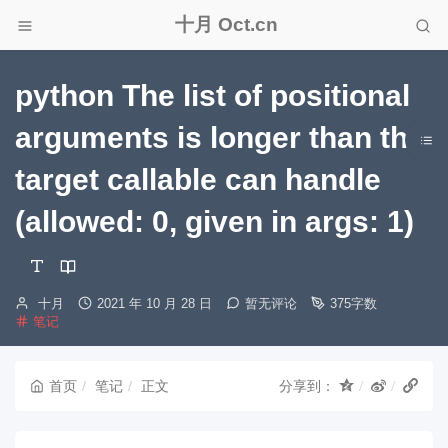
十月 Oct.cn
python The list of positional
arguments is longer than the
target callable can handle
(allowed: 0, given in args: 1)
博
发
十月
2021 年 10 月 28 日
暂无评论
375字数
分
主：
布
笔记
类：
时
间：
首页
笔记
正文
分享到：