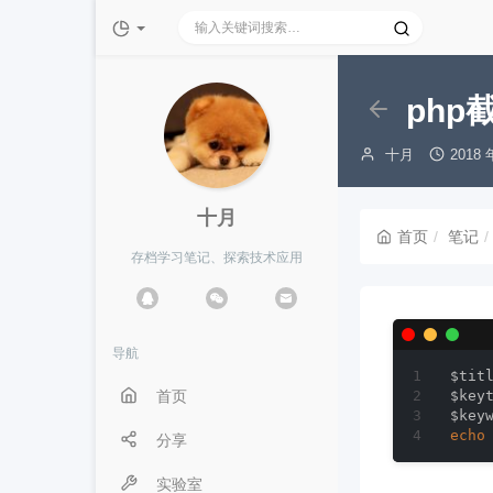
十月 Oct.cn
ph
博
发
十月
2018 
主：
布
时
间：
十月
首页
笔记
存档学习笔记、探索技术应用
导航
$tit
首页
$key
$key
echo
分享
实验室