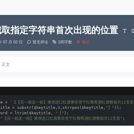
p截取指定字符串首次出现的位置
分
年 07 月 02 日
暂无评论
195字数
笔记
类：
正文
le = 
'【【买一箱送一箱】澳洲进口红酒莱菲堡干红葡萄酒红酒整箱共12支装】
title = substr($keytitle,
0
,strrpos($keytitle,
"】"
));

word = ltrim($keytitle, 
"【"
"【买一箱送一箱】澳洲进口红酒莱菲堡干红葡萄酒红酒整箱共12支装"
;