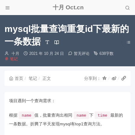
十月 Oct.cn
mysql批量查询重复id下最新的
一条数据
博
发
十月
2021 年 10 月 24 日
暂无评论
638字数
分
主：
布
笔记
类：
时
间：
首页
笔记
正文
分享到：
项目遇到一个查询需求：
根据
值，批量查询出相同
下
最新的
name
name
time
一条数据。折腾了半天发现mysql有top1查询方法。