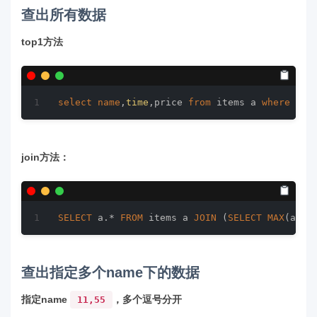
查出所有数据
top1方法
select
name
,
time
,price 
from
 items a 
where
tim
join方法：
SELECT
 a.* 
FROM
 items a 
JOIN
 (
SELECT
MAX
(a.ti
查出指定多个name下的数据
指定name
，多个逗号分开
11,55