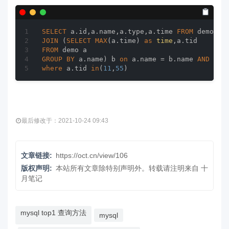
SELECT
 a.id,a.name,a.type,a.time 
FROM
JOIN
 (
SELECT
MAX
(a.time) 
as
time
FROM
GROUP
BY
 a.name) b 
on
 a.name = b.name 
AND
where
 a.tid 
in
(
11
,
55
)
最后修改于：2021-10-24 09:43
文章链接:
https://oct.cn/view/106
版权声明:
本站所有文章除特别声明外。转载请注明来自
十
月笔记
mysql top1 查询方法
mysql