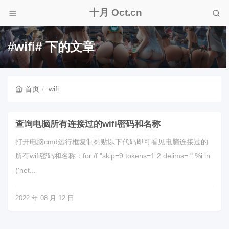
十月 Oct.cn
#wifi# 下的文章
首页
wifi
查询电脑所有连接过的wifi密码和名称
打开电脑cmd运行框复制黏贴以下代码即可看见电脑连接过的
所有wifi密码和名称：for /f "skip=9 tokens=1,2 delims=:" %i in
('net...
2022 年 08 月 12 日