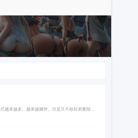
推移，css样式越来越多。越来越臃肿。但是又不敢轻易删除，