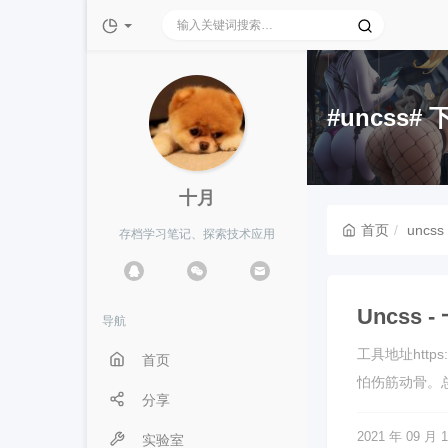
十月 Oct.cn
#uncss#
十月
首页
uncss
存档学习笔记、探索技术应用
Uncss
导航
工具地址http
首页
怕伤筋动骨。总
分享
2021 年 09 月 
实验室