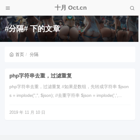
十月 Oct.cn
#分隔# 下的文章
首页
分隔
php字符串去重，过滤重复
php字符串去重，过滤重复 //如果是数组，先转成字符串 $json
s = implode(",", $json); //去重字符串 $json = implode(',',...
2019 年 11 月 10 日