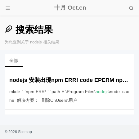
十月 Oct.cn
搜索结果
为您查到关于 nodejs 相关结果
全部
nodejs 安装出现npm ERR! code EPERM npm ERR! syscall mkdir npm ERR! path \nodejs\node_cache\_cacache
mkdir ` `npm ERR! ` `path E:\Program Files\
nodejs
\node_cac
he` 解决方案： `删除C:\Users\用户`
© 2026
Sitemap